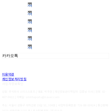
제목
가격
제목
가격
제목
가격
제목
가격
제목
가격
제목
가격
카카오톡
이용약관
개인정보처리방침
사업자정보확인
상호: 주식회사 스미스스포츠 | 대표: 박주현 | 개인정보관리책임자: 김종남 이사 | 전화: 02-
407-0612 | 이메일: smithsports@naver.com
주소: 서울시 성동구 아차산로 15길 52, 304호 | 사업자등록번호:
726-88-00624
| 통신판매:
2023-서울성동-2123 호
| 호스팅제공자: (주)식스샵