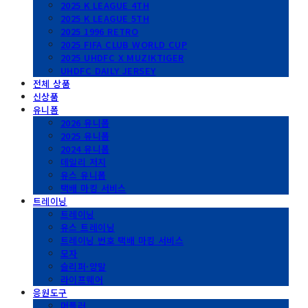
2025 K LEAGUE 4TH
2025 K LEAGUE 5TH
2025 1996 RETRO
2025 FIFA CLUB WORLD CUP
2025 UHDFC X MUZIKTIGER
UHDFC DAILY JERSEY
전체 상품
신상품
유니폼
2026 유니폼
2025 유니폼
2024 유니폼
데일리 저지
유스 유니폼
택배 마킹 서비스
트레이닝
트레이닝
유스 트레이닝
트레이닝 번호 택배 마킹 서비스
모자
슬리퍼·양말
라이프웨어
응원도구
머플러