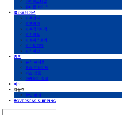
라이프스타일
휴대폰 케이스
콜라보레이션
X 무신사
X 빵빵이
X 무직타이거
X 산리오
X 토이스토리
X 주토피아
X 하이산
키즈
유스 유니폼
유스 트레이닝
키즈 상품
아카데미 상품
미타
아울렛
할인 판매
🌐OVERSEAS SHIPPING
Search
검색
Log In
로그인