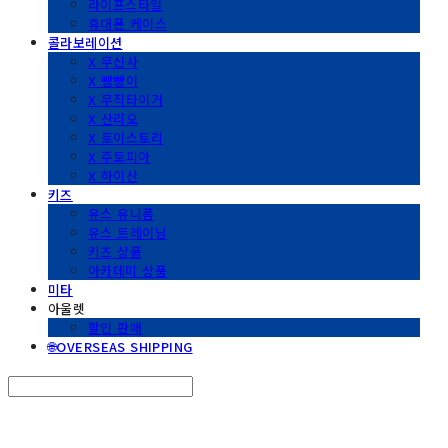
라이프스타일
휴대폰 케이스
콜라보레이션
X 무신사
X 빵빵이
X 무직타이거
X 산리오
X 토이스토리
X 주토피아
X 하이산
키즈
유스 유니폼
유스 트레이닝
키즈 상품
아카데미 상품
미타
아울렛
할인 판매
🌐OVERSEAS SHIPPING
Search
검색
Log In
로그인