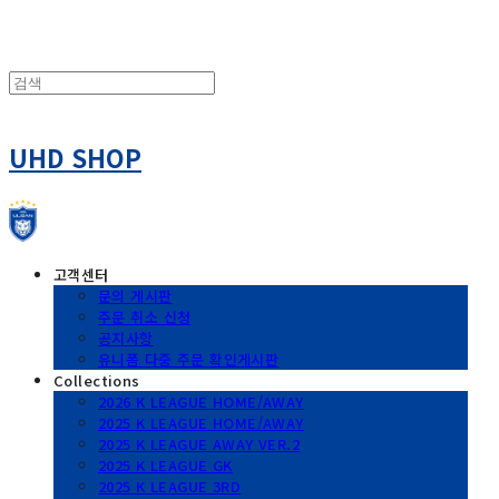
UHD SHOP
고객센터
문의 게시판
주문 취소 신청
공지사항
유니폼 다중 주문 확인게시판
Collections
2026 K LEAGUE HOME/AWAY
2025 K LEAGUE HOME/AWAY
2025 K LEAGUE AWAY VER.2
2025 K LEAGUE GK
2025 K LEAGUE 3RD