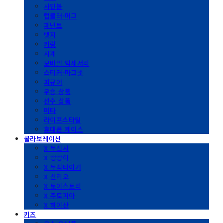
사인볼
텀블러·머그
페넌트
뱃지
키링
시계
모바일 악세서리
스티커·마그넷
피규어
우승 상품
선수 상품
미타
라이프스타일
휴대폰 케이스
콜라보레이션
X 무신사
X 빵빵이
X 무직타이거
X 산리오
X 토이스토리
X 주토피아
X 하이산
키즈