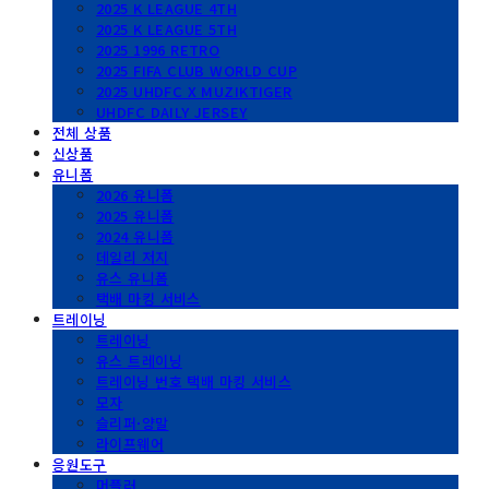
2025 K LEAGUE 4TH
2025 K LEAGUE 5TH
2025 1996 RETRO
2025 FIFA CLUB WORLD CUP
2025 UHDFC X MUZIKTIGER
UHDFC DAILY JERSEY
전체 상품
신상품
유니폼
2026 유니폼
2025 유니폼
2024 유니폼
데일리 저지
유스 유니폼
택배 마킹 서비스
트레이닝
트레이닝
유스 트레이닝
트레이닝 번호 택배 마킹 서비스
모자
슬리퍼·양말
라이프웨어
응원도구
머플러