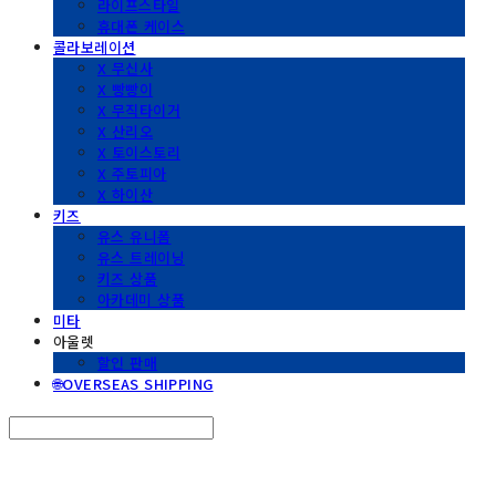
라이프스타일
휴대폰 케이스
콜라보레이션
X 무신사
X 빵빵이
X 무직타이거
X 산리오
X 토이스토리
X 주토피아
X 하이산
키즈
유스 유니폼
유스 트레이닝
키즈 상품
아카데미 상품
미타
아울렛
할인 판매
🌐OVERSEAS SHIPPING
Search
검색
Log In
로그인