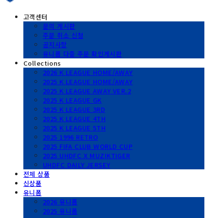
고객센터
문의 게시판
주문 취소 신청
공지사항
유니폼 다중 주문 확인게시판
Collections
2026 K LEAGUE HOME/AWAY
2025 K LEAGUE HOME/AWAY
2025 K LEAGUE AWAY VER.2
2025 K LEAGUE GK
2025 K LEAGUE 3RD
2025 K LEAGUE 4TH
2025 K LEAGUE 5TH
2025 1996 RETRO
2025 FIFA CLUB WORLD CUP
2025 UHDFC X MUZIKTIGER
UHDFC DAILY JERSEY
전체 상품
신상품
유니폼
2026 유니폼
2025 유니폼