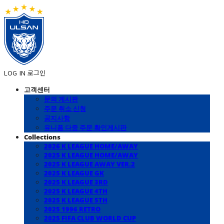
LOG IN
로그인
고객센터
문의 게시판
주문 취소 신청
공지사항
유니폼 다중 주문 확인게시판
Collections
2026 K LEAGUE HOME/AWAY
2025 K LEAGUE HOME/AWAY
2025 K LEAGUE AWAY VER.2
2025 K LEAGUE GK
2025 K LEAGUE 3RD
2025 K LEAGUE 4TH
2025 K LEAGUE 5TH
2025 1996 RETRO
2025 FIFA CLUB WORLD CUP