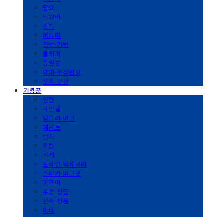
담요
넥워머
깃발
머리띠
짐색·가방
클래퍼
응원봉
아대·주장완장
우의·우산
기념품
인형
사인볼
텀블러·머그
페넌트
뱃지
키링
시계
모바일 악세서리
스티커·마그넷
피규어
우승 상품
선수 상품
미타