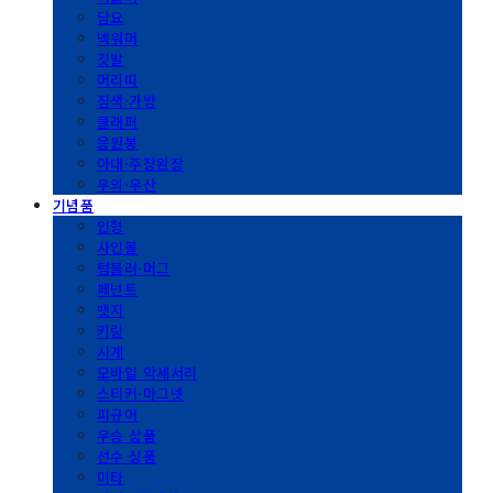
담요
넥워머
깃발
머리띠
짐색·가방
클래퍼
응원봉
아대·주장완장
우의·우산
기념품
인형
사인볼
텀블러·머그
페넌트
뱃지
키링
시계
모바일 악세서리
스티커·마그넷
피규어
우승 상품
선수 상품
미타