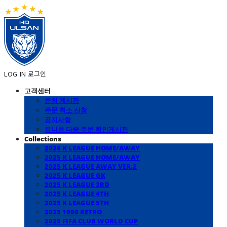
LOG IN
로그인
고객센터
문의 게시판
주문 취소 신청
공지사항
유니폼 다중 주문 확인게시판
Collections
2026 K LEAGUE HOME/AWAY
2025 K LEAGUE HOME/AWAY
2025 K LEAGUE AWAY VER.2
2025 K LEAGUE GK
2025 K LEAGUE 3RD
2025 K LEAGUE 4TH
2025 K LEAGUE 5TH
2025 1996 RETRO
2025 FIFA CLUB WORLD CUP