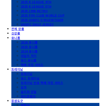
2025 K LEAGUE 4TH
2025 K LEAGUE 5TH
2025 1996 RETRO
2025 FIFA CLUB WORLD CUP
2025 UHDFC X MUZIKTIGER
UHDFC DAILY JERSEY
전체 상품
신상품
유니폼
2026 유니폼
2025 유니폼
2024 유니폼
데일리 저지
유스 유니폼
택배 마킹 서비스
트레이닝
트레이닝
유스 트레이닝
트레이닝 번호 택배 마킹 서비스
모자
슬리퍼·양말
라이프웨어
응원도구
머플러