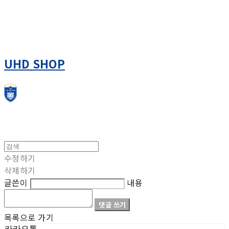
Cart
장바구니
UHD SHOP
수정하기
삭제하기
글쓴이
내용
댓글 쓰기
목록으로 가기
카카오톡